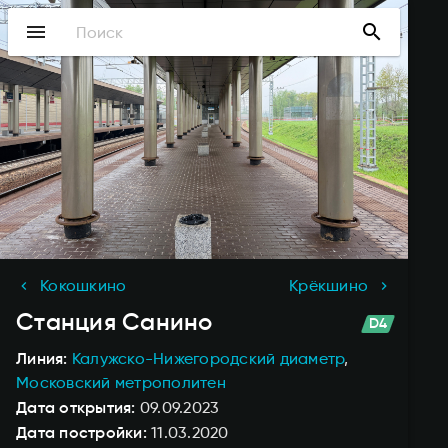
Перейти
menu
search
к
основному
содержанию
Кокошкино
Крёкшино
Станция
Санино
Линия
Калужско-Нижегородский диаметр
Московский метрополитен
Дата открытия
09.09.2023
Дата постройки
11.03.2020