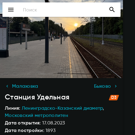
Перейти
menu
search
к
основному
содержанию
Малаховка
Быково
Станция
Удельная
Линия
Ленинградско-Казанский диаметр
Московский метрополитен
Дата открытия
17.08.2023
Дата постройки
1893