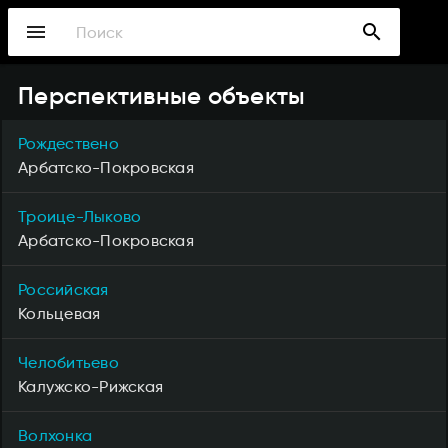
Перейти
menu
search
к
основному
содержанию
Перспективные объекты
Рождествено
Арбатско-Покровская
Троице-Лыково
Арбатско-Покровская
Российская
Кольцевая
Челобитьево
Калужско-Рижская
Волхонка