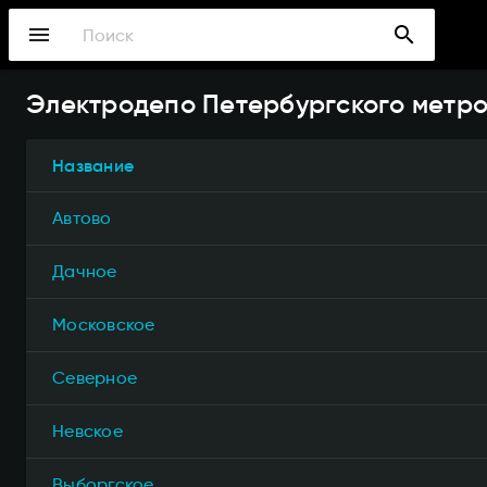
Перейти
menu
search
к
основному
содержанию
Электродепо Петербургского метр
Название
Автово
Дачное
Московское
Северное
Невское
Выборгское