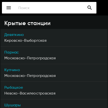
Перейти
menu
search
к
основному
содержанию
Крытые станции
Девяткино
Кировско-Выборгская
Парнас
Московско-Петроградская
Купчино
Московско-Петроградская
Рыбацкое
Невско-Василеостровская
Шушары