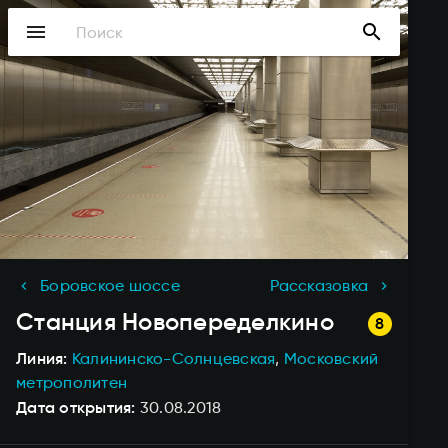
Перейти
menu
search
к
основному
содержанию
Боровское шоссе
Рассказовка
Станция
Новопеределкино
Линия
Калининско-Солнцевская
Московский
метрополитен
Дата открытия
30.08.2018