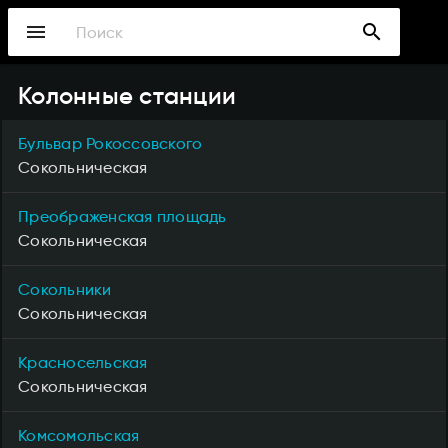
Перейти
menu
search
к
основному
содержанию
Колонные станции
Бульвар Рокоссовского
Сокольническая
Преображенская площадь
Сокольническая
Сокольники
Сокольническая
Красносельская
Сокольническая
Комсомольская