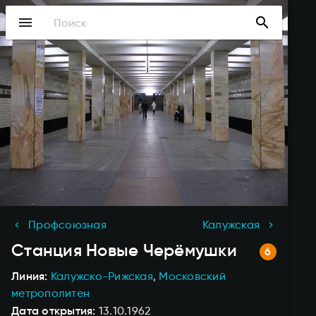
Перейти
menu
search
к
основному
содержанию
Профсоюзная
Калужская
Станция
Новые Черёмушки
Линия
Калужско-Рижская
Московский
метрополитен
Дата открытия
13.10.1962