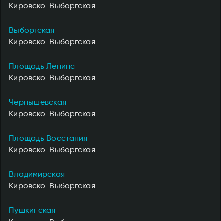
Кировско-Выборгская
Выборгская
Кировско-Выборгская
Площадь Ленина
Кировско-Выборгская
Чернышевская
Кировско-Выборгская
Площадь Восстания
Кировско-Выборгская
Владимирская
Кировско-Выборгская
Пушкинская