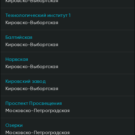
Кировско-Выборгская
Технологический институт 1
Кировско-Выборгская
Балтийская
Кировско-Выборгская
Нарвская
Кировско-Выборгская
Кировский завод
Кировско-Выборгская
Проспект Просвещения
Московско-Петроградская
Озерки
Московско-Петроградская