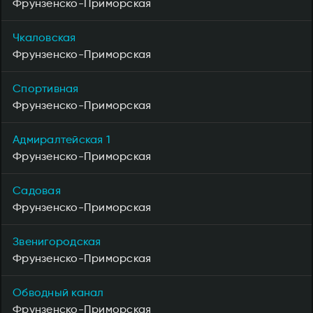
Фрунзенско-Приморская
Чкаловская
Фрунзенско-Приморская
Спортивная
Фрунзенско-Приморская
Адмиралтейская 1
Фрунзенско-Приморская
Садовая
Фрунзенско-Приморская
Звенигородская
Фрунзенско-Приморская
Обводный канал
Фрунзенско-Приморская