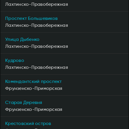
Лахтинско-Правобережная
Проспект Большевиков
Лахтинско-Правобережная
Улица Дыбенко
Лахтинско-Правобережная
Кудрово
Лахтинско-Правобережная
Комендантский проспект
Фрунзенско-Приморская
Старая Деревня
Фрунзенско-Приморская
Крестовский остров