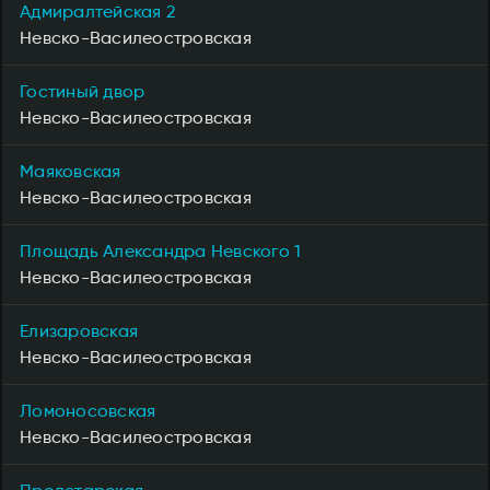
Адмиралтейская 2
Невско-Василеостровская
Гостиный двор
Невско-Василеостровская
Маяковская
Невско-Василеостровская
Площадь Александра Невского 1
Невско-Василеостровская
Елизаровская
Невско-Василеостровская
Ломоносовская
Невско-Василеостровская