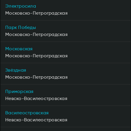
Электросила
Московско-Петроградская
Парк Победы
Московско-Петроградская
Московская
Московско-Петроградская
Звёздная
Московско-Петроградская
Приморская
Невско-Василеостровская
Василеостровская
Невско-Василеостровская