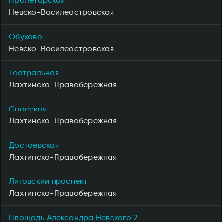
Пролетарская
Невско-Василеостровская
Обухово
Невско-Василеостровская
Театральная
Лахтинско-Правобережная
Спасская
Лахтинско-Правобережная
Достоевская
Лахтинско-Правобережная
Лиговский проспект
Лахтинско-Правобережная
Площадь Александра Невского 2