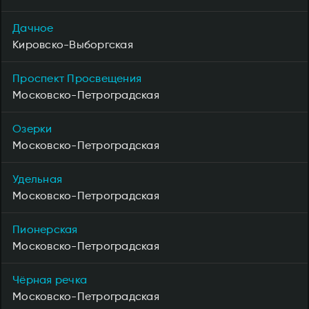
Дачное
Кировско-Выборгская
Проспект Просвещения
Московско-Петроградская
Озерки
Московско-Петроградская
Удельная
Московско-Петроградская
Пионерская
Московско-Петроградская
Чёрная речка
Московско-Петроградская